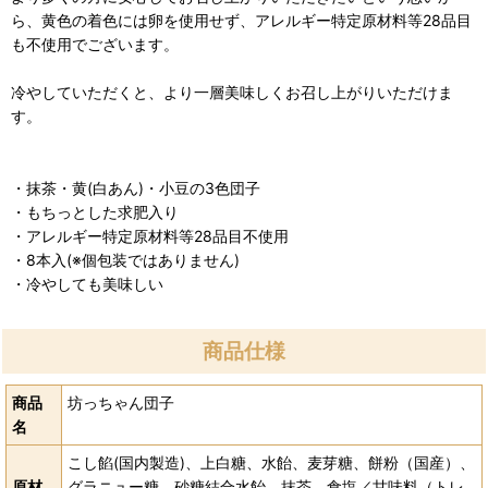
ら、黄色の着色には卵を使用せず、アレルギー特定原材料等28品目
も不使用でございます。
冷やしていただくと、より一層美味しくお召し上がりいただけま
す。
・抹茶・黄(白あん)・小豆の3色団子
・もちっとした求肥入り
・アレルギー特定原材料等28品目不使用
・8本入(※個包装ではありません)
・冷やしても美味しい
商品仕様
商品
坊っちゃん団子
名
こし餡(国内製造)、上白糖、水飴、麦芽糖、餅粉（国産）、
原材
グラニュー糖、砂糖結合水飴、抹茶、食塩／甘味料（トレ