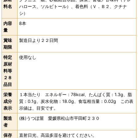
料名
ハロース、ソルビトール）、着色料（Ｖ．Ｂ２、クチナ
シ）
内容
8本
量
賞味
製造日より２２日間
期限
特定
使用なし
原材
料等
２８
品目
栄養
１本当たり エネルギー：78kcal、たんぱく質：1.3g、脂
成分
質：0.1g、炭水化物：18.0g、食塩相当量：0.02g この表
表示
示値は、目安です。
製造
(株)うつぼ屋 愛媛県松山市平田町２３０
者
保存
直射日光、高温多湿を避けてください。