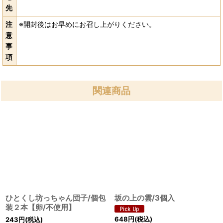
先
注
※開封後はお早めにお召し上がりください。
意
事
項
関連商品
ひとくし坊っちゃん団子/個包
坂の上の雲/3個入
装２本【卵/不使用】
648
円
(税込)
243
円
(税込)