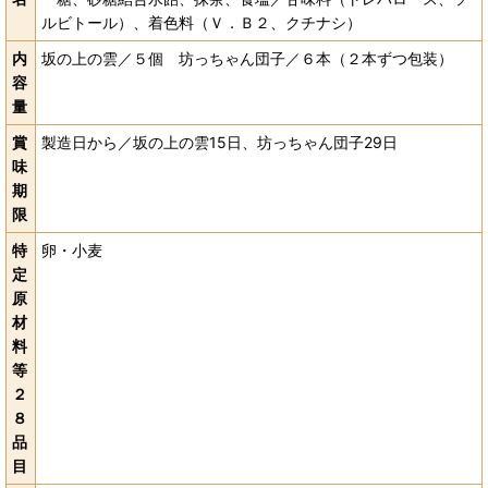
ルビトール）、着色料（Ｖ．Ｂ２、クチナシ）
内
坂の上の雲／５個 坊っちゃん団子／６本（２本ずつ包装）
容
量
賞
製造日から／坂の上の雲15日、坊っちゃん団子29日
味
期
限
特
卵・小麦
定
原
材
料
等
２
８
品
目