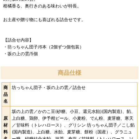
柑橘香る、奥行きのある味わいが特長。
お土産や贈り物にも喜ばれる詰合せです。
【詰合せ内容】
・坊っちゃん団子/6本（2個ずつ個包装）
・坂の上の雲/5個
商品仕様
商
坊っちゃん団子・坂の上の雲／詰合せ
品
名
坂の上の雲／かのこ豆(砂糖、小豆、還元水飴)(国内製造)、餡、
原
上白糖、鶏卵、伊予柑ピール、小麦粉、でん粉、麦芽糖、寒天
材
／甘味料（トレハロース）、グリシン 坊っちゃん団子／こし餡
料
(国内製造)、上白糖、水飴、麦芽糖、餅粉（国産）、グラニュ
名
ー糖、砂糖結合水飴、抹茶、食塩／甘味料（トレハロース、ソ