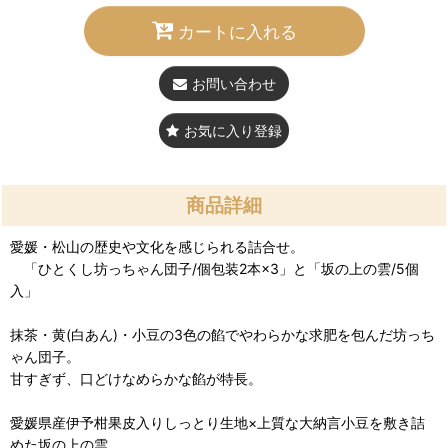
カートに入れる
お問い合わせ
お気に入り登録
商品詳細
愛媛・松山の歴史や文化を感じられる詰合せ。
「ひとくし坊っちゃん団子/個包装2本×3」と「坂の上の雲/5個
入」
抹茶・黄(白あん)・小豆の3色の餡でやわらかな求肥を包んだ坊っち
ゃん団子。
甘すぎず、口どけなめらかな餡が特長。
愛媛県産伊予柑果皮入りしっとり生地×上質な大納言小豆を敷き詰
めた坂の上の雲。