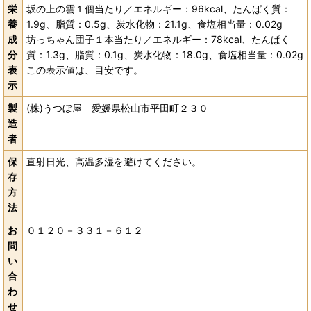
栄
坂の上の雲１個当たり／エネルギー：96kcal、たんぱく質：
養
1.9g、脂質：0.5g、炭水化物：21.1g、食塩相当量：0.02g
成
坊っちゃん団子１本当たり／エネルギー：78kcal、たんぱく
分
質：1.3g、脂質：0.1g、炭水化物：18.0g、食塩相当量：0.02g
表
この表示値は、目安です。
示
製
(株)うつぼ屋 愛媛県松山市平田町２３０
造
者
保
直射日光、高温多湿を避けてください。
存
方
法
お
０１２０－３３１－６１２
問
い
合
わ
せ